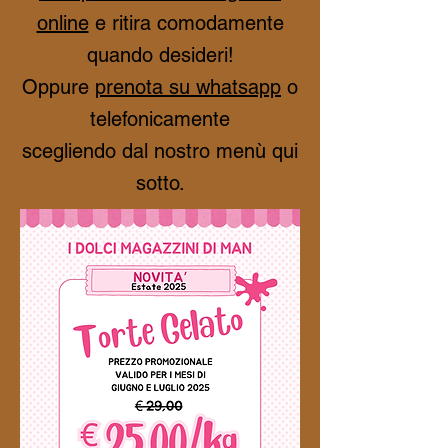
online
e ritira comodamente
quando desideri!
Oppure
prenota su whatsapp
o
telefonicamente
scegliendo dal nostro menù qui
sotto.