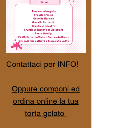
Contattaci per INFO!
Oppure componi ed
ordina online la tua
torta gelato